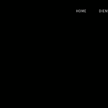
Ga
naar
HOME
DIEN
de
inhoud