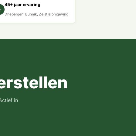
45+ jaar ervaring
★
Driebergen, Bunnik, Zeist & omgeving
erstellen
Actief in