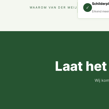
Schilderp
✓
WAAROM VAN DER MEIJ
Erkend meer
Laat het
Wij kome