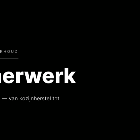
ERHOUD
merwerk
 — van kozijnherstel tot